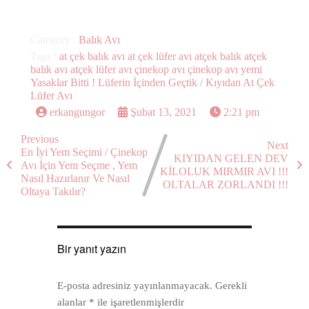
Category :
Balık Avı
Tags :
at çek balık avı
at çek lüfer avı
atçek balık
atçek
balık avı
atçek lüfer avı
çinekop avı
çinekop avı yemi
Yasaklar Bitti ! Lüferin İçinden Geçtik / Kıyıdan At Çek
Lüfer Avı
erkangungor
Şubat 13, 2021
2:21 pm
Previous
Next
En İyi Yem Seçimi / Çinekop
KIYIDAN GELEN DEV
Avı İçin Yem Seçme , Yem
KİLOLUK MIRMIR AVI !!!
Nasıl Hazırlanır Ve Nasıl
OLTALAR ZORLANDI !!!
Oltaya Takılır?
Bir yanıt yazın
E-posta adresiniz yayınlanmayacak.
Gerekli
alanlar
*
ile işaretlenmişlerdir