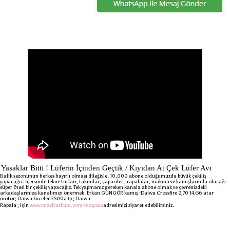
Yasaklar Bitti ! Lüferin İçinden Geçtik / Kıyıdan At Çek Lüfer Avı
Balık sezonunun herkes hayırlı olması dileğiyle. 10.000 abone olduğumuzda büyük çekiliş
yapacağız. İçersinde Tekne turları, takımlar, çapariler , rapalalar, makina ve kamışlarında olacağı
süper ötesi bir çekiliş yapacağız. Tek yapmanız gereken kanala abone olmak ve çevrenizdeki
arkadaşlarınıza kanalımızı önermek. Erkan GÜNGÖR kamış :Daiwa Crossfire 2,70 14/56 atar
motor; Daiwa Exceler 2500a İp ; Daiwa
Rapala ; için
www.mavitutkum.com/magaza
adresimizi ziyaret edebilirsiniz.