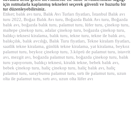
için ısıtmalarla kaplanmış tekneleri seçerek güvenli ve huzurlu bir
tur düzenleyebilirsiniz.
Etiket; balık avı turu, Balık Avı Turları fiyatları, İstanbul Balık avı
turu 2022, Boğaz Balık Avı turu, Boğazda Balık Avı turu, Boğazda
balık avı, boğazda balık turu, palamut turu, lüfer turu, çinekop turu,
maltepe çinekop turu, adalar çinekop turu, boğazda çinekop turu,
balıkçı teknesi kiralama, balık turu, tekne turu, tekne ile balık avı,
balıkçılık, balık avcılığı, Balık Turu fiyatları, Tekne kiralam fiyatları,
saatlik tekne kiralama, günlük tekne kiralama, yat kiralama, beykoz
palamut turu, beykoz çinekop turu, 3.köprü de palamut turu, istavrit
avı, mezgit avı, boğazda palamut turu, boğazda çinekop turu, balık
turu yapıyorum, balıkçı teknesi, kiralık tekne, bebek balık avı,
bebek çinekop turu, haliç çinekop turu, haliç balık avı, haliç
palamut turu, sarayburnu palamut turu, sırtı ile palamut turu, uzun
olta ile palamut turu, sırtı avı, uzun olta lüfer avı