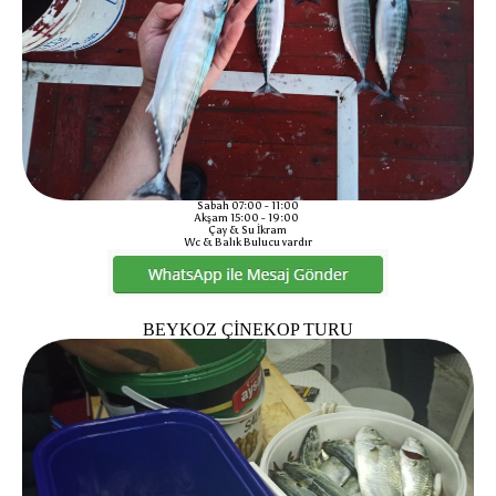
Sabah 07:00 - 11:00
Akşam 15:00 - 19:00
Çay & Su İkram
Wc & Balık Bulucu vardır
BEYKOZ ÇİNEKOP TURU