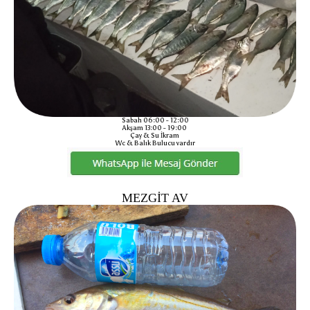
Sabah 06:00 - 12:00
Akşam 13:00 - 19:00
Çay & Su İkram
Wc & Balık Bulucu vardır
MEZGİT AV