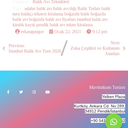
Category :
Balık Avı Teknikleri
Tags :
adalar balık avı
balık avcılığı
Balık Turları
balık
turu
balıkçı teknesi kiralama
boğazda balık
boğazda
balık avı
boğazda balık avı fiyatları
istanbul balık avı
kiralık kayık
pendik balık avı
tekne kiralama
erkangungor
Ocak 22, 2021
9:12 pm
Next
Previous
Zoka Çeşitleri ve Kullanım
İstanbul Balık Avı Turu 2026
Alanları
Mavitutkum Turizm
Yelken Plaza
Kurtköy, Ankara Cd. No:289,
34912 Pendik/İstanbul
+90 541 933 58 52