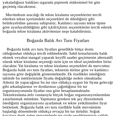
yakaladığınız balıkları ızgarada pişirerek mükemmel bir gün
geçirmiş olacaksınız.
Mavitutkum aracılığı ile tekne kiralama seçeneklerini tercih
ederken tekne içerisindeki seçenekleri de dilediğiniz gibi
belirleyebilme şansına sahipsiniz. Katılımcı sayısını tekne tipine
göre ayarlayabildiğiniz gibi içkili/içkisiz seçeneklerini tercih ederek
boğazda tekne kiralama aktivitenize neşe katabilirsiniz.
Boğazda Balık Avı Turu Fiyatları
Boğazda balık avı turu fiyatları genellikle bütçe dostu
olduğundan oldukça tercih edilmektedir. Sahil kenarlarında balık
ekmek veyahut mangal yaparak keyifli saatler geçirmenin alternatifi
olarak tekne kiralama seçeneği sizin için en ideal seçimlerden birisi
olacaktır. Yat kiralama ve tekne kiralama seçenekleri de mevcuttur.
Boğazda balık avı turu fiyatları, teknenin türüne göre ve katılımcı
sayısına göre değişiklik göstermektedir. Ek özellikler istediğiniz
taktirde bu isteklerinizde fiyatta değişikliğe neden olmaktadır.
Aileniz ile yapacağınız bu tur size oldukça uygun bir fiyata geleceği
gibi arkadaşlarınız ve dostlarınızı çağırdığınız bir tur
organizasyonunda fiyatlar ona göre hesaplanmaktadır.
Teknekiralama.info vasıtasıyla birçok boğaz organizasyonlarından
yararlanmak mümkün. Yapmanız gereken tek şey düzenlemek
istediğiniz organizasyonu ayarlamak ve tekne yetkilisinden fiyat
beklemek. Boğazda balık avı turu özellikle balık mevsiminin
başladığı dönemlerde oldukça revaçta bir tur türüdür. Soğuk
havalara denk gelen mevsimlerde ise sizde sevdiklerinizin sağlığı