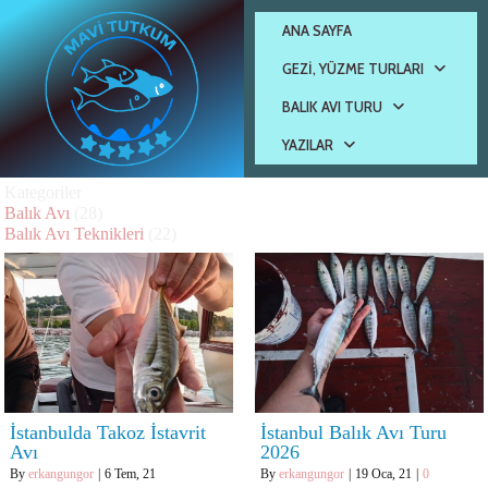
ANA SAYFA
GEZI, YÜZME TURLARI
BALIK AVI TURU
YAZILAR
Kategoriler
Balık Avı
(28)
Balık Avı Teknikleri
(22)
İstanbulda Takoz İstavrit
İstanbul Balık Avı Turu
Avı
2026
By
erkangungor
|
6
Tem, 21
By
erkangungor
|
19
Oca, 21
|
0