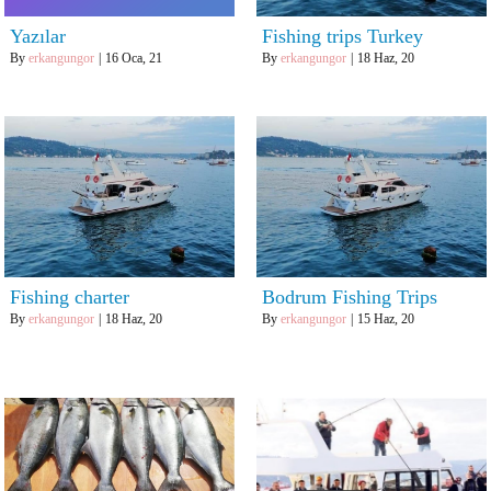
Yazılar
Fishing trips Turkey
By
erkangungor
|
16
Oca, 21
By
erkangungor
|
18
Haz, 20
Fishing charter
Bodrum Fishing Trips
By
erkangungor
|
18
Haz, 20
By
erkangungor
|
15
Haz, 20