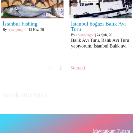
İstanbul Fishing
İstanbul boğazı Balık Avı
Turu
By
erkangungor
|
15
Haz, 20
By
erkangungor
|
24
Şub, 20
Balık Avı Turu, Balık Avı Turu
yapıyorum, İstanbul Balık avı
1
2
Sonraki
balık avı turu
Mavitutkum Turizm